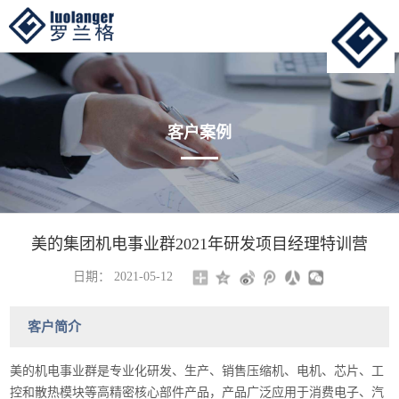
客户案例
美的集团机电事业群2021年研发项目经理特训营
日期： 2021-05-12
客户简介
美的机电事业群是专业化研发、生产、销售压缩机、电机、芯片、工
控和散热模块等高精密核心部件产品，产品广泛应用于消费电子、汽