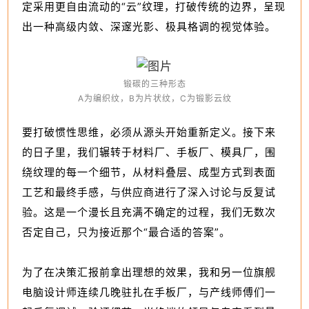
定采用更自由流动的“云”纹理，打破传统的边界，呈现
出一种高级内敛、深邃光影、极具格调的视觉体验。
锻碳的三种形态
A为编织纹，B为片状纹，C为锻影云纹
要打破惯性思维，必须从源头开始重新定义。接下来
的日子里，我们辗转于材料厂、手板厂、模具厂，围
绕纹理的每一个细节，从材料叠层、成型方式到表面
工艺和最终手感，与供应商进行了深入讨论与反复试
验。这是一个漫长且充满不确定的过程，我们无数次
否定自己，只为接近那个“最合适的答案”。
为了在决策汇报前拿出理想的效果，我和另一位旗舰
电脑设计师连续几晚驻扎在手板厂，与产线师傅们一