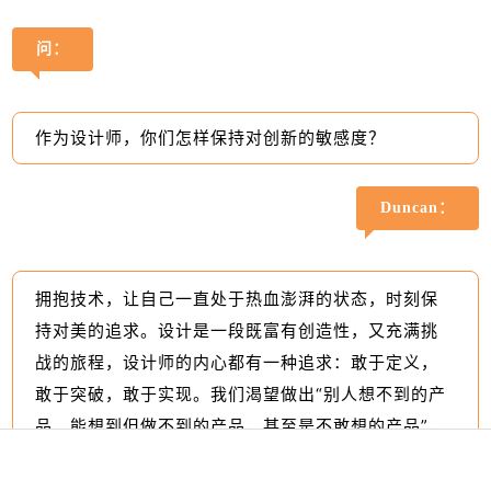
问：
作为设计师，你们怎样保持对创新的敏感度？
Duncan：
拥抱技术，让自己一直处于热血澎湃的状态，时刻保
持对美的追求。设计是一段既富有创造性，又充满挑
战的旅程，设计师的内心都有一种追求：敢于定义，
敢于突破，敢于实现。我们渴望做出“别人想不到的产
品、能想到但做不到的产品，甚至是不敢想的产品”，
用感动人心的设计，创造伟大产品，让生活美而简
单！