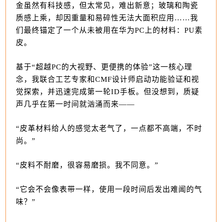
金虽然有科技感，但太常见，难出新意；玻璃和陶瓷
质感上乘，却因重量和易碎性无法大面积应用……我
们最终锚定了一个从未被用在华为PC上的材料：PU素
皮。
基于“超越PC的大视野、更便携的体验”这一核心理
念，我联合工艺专家和CMF设计师启动功能验证和视
觉探索，并迅速完成第一轮ID手板。但没想到，质疑
声几乎在第一时间就汹涌而来——
“皮革材料给人的感觉太老气了，一点都不高端，不时
尚。”
“皮料不耐磨，很容易磨损。我不同意。”
“它会不会像表带一样，使用一段时间后发出难闻的气
味？”